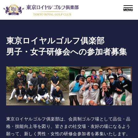
東京ロイヤルゴルフ俱楽部
男子・女子研修会への参加者募集
〒243-0308 神奈川県愛甲郡愛川町三増1764-4
TEL.046-281-1181
メンバー
会員募集
ニュース
ドレスコードについて
東京ロイヤルゴルフ俱楽部は、会員制ゴルフ場として品位・品
格・技能向上等を図り、皆さまの社交場・友好の場になるよう
施設紹介
願って、新しく男性・女性の研修会参加者を募集いたします。