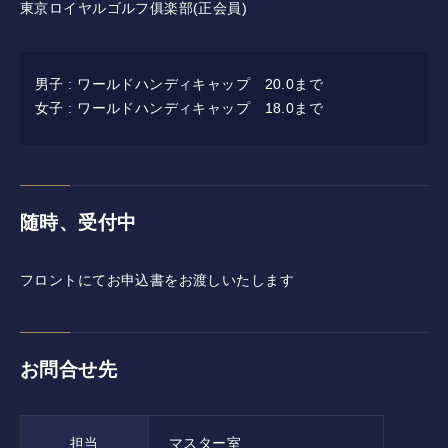
東京ロイヤルゴルフ俱楽部(正会員)
採用情報
男子 : ワールドハンディキャップ 20.0まで
併設施設 ゴルフ練習場
女子 : ワールドハンディキャップ 18.0まで
〒243-0308 神奈川県愛甲郡愛川町三増1764-1
TEL.046-281-4122
随時、受付中
フロントにてお申込書をお渡しいたします
ニュース
イベント
お問合せ先
利用案内・料金
担当
マスター室