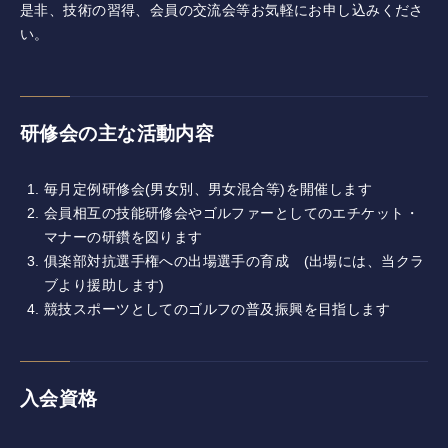
是非、技術の習得、会員の交流会等お気軽にお申し込みくださ
コース紹介
い。
ゲスト料金
研修会の主な活動内容
歴史
毎月定例研修会(男女別、男女混合等)を開催します
新規会員権について
会員相互の技能研修会やゴルファーとしてのエチケット・
マナーの研鑽を図ります
アクセス
俱楽部対抗選手権への出場選手の育成 (出場には、当クラ
ブより援助します)
提携ゴルフ場
競技スポーツとしてのゴルフの普及振興を目指します
三味亭
入会資格
プライバシーポリシー