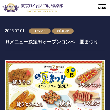
2026.07.01
イベント
お知らせ
🍴メニュー決定🍴オープンコンペ 夏まつり
〒243-0308 神奈川県愛甲郡愛川町三増1764-4
TEL.046-281-1181
メンバー
会員募集
ニュース
ドレスコードについて
施設紹介