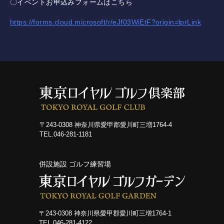
〇イベントお申込みフォームはこちら
レッスン
https://forms.cloud.microsoft/r/eJf03WiEtF?origin=lprLink
工房
施設紹介
アクセス
〒243-0308 神奈川県愛甲郡愛川町三増1764-4
TEL.046-281-1181
併設施設 ゴルフ練習場
〒243-0308 神奈川県愛甲郡愛川町三増1764-1
TEL.046-281-4122