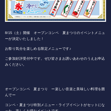
コース紹介
ゲスト料金
8/15（土）開催 オープンコンペ 夏まつりのイベントメニュ
歴史
ーが決定いたしました！
新規会員権について
お祭り気分を楽しめる限定メニューです♪
ご参加好評受付中です。ぜひ皆さまお誘いあわせのうえお申込
アクセス
みください。
提携ゴルフ場
オープンコンペ 夏まつり ー楽しい音楽と美味しい料理を囲
三味亭
んでー
プライバシーポリシー
コンペ・夏まつり特別メニュー・ライブイベントがセットにな
った、楽しくお得なイベントです。