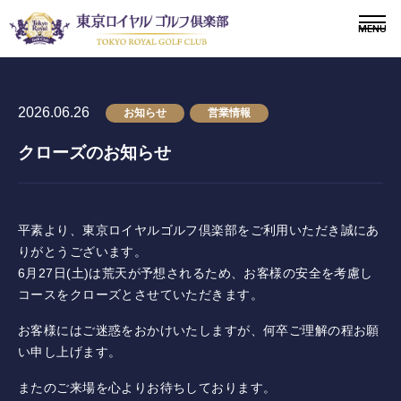
2026.06.26
お知らせ
営業情報
クローズのお知らせ
〒243-0308 神奈川県愛甲郡愛川町三増1764-4
TEL.046-281-1181
メンバー
会員募集
平素より、東京ロイヤルゴルフ倶楽部をご利用いただき誠にあ
りがとうございます。
6月27日(土)は荒天が予想されるため、お客様の安全を考慮し
ニュース
コースをクローズとさせていただきます。
ドレスコードについて
お客様にはご迷惑をおかけいたしますが、何卒ご理解の程お願
い申し上げます。
施設紹介
またのご来場を心よりお待ちしております。