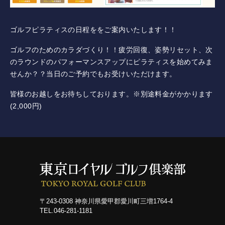
コース紹介
ゴルフピラティスの日程ををご案内いたします！！
ゲスト料金
ゴルフのためのカラダづくり！！疲労回復、姿勢リセット、次
のラウンドのパフォーマンスアップにピラティスを始めてみま
歴史
せんか？？当日のご予約でもお受けいただけます。
皆様のお越しをお待ちしております。※別途料金がかかります
新規会員権について
(2,000円)
アクセス
提携ゴルフ場
三味亭
〒243-0308 神奈川県愛甲郡愛川町三増1764-4
プライバシーポリシー
TEL.046-281-1181