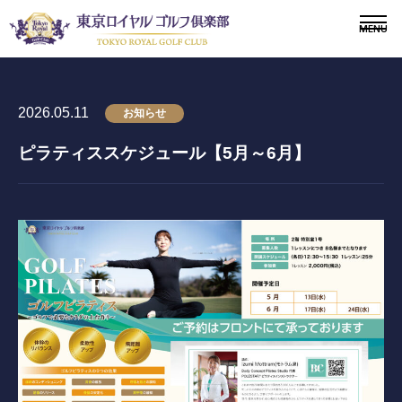
2026.05.11
お知らせ
ピラティススケジュール【5月～6月】
〒243-0308 神奈川県愛甲郡愛川町三増1764-4
TEL.046-281-1181
メンバー
会員募集
ニュース
ドレスコードについて
施設紹介