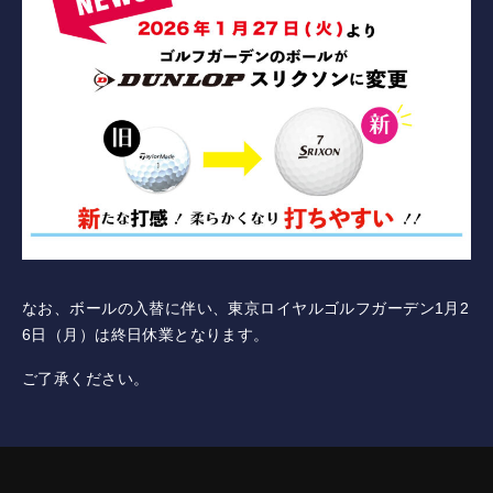
コース紹介
ゲスト料金
歴史
新規会員権について
アクセス
なお、ボールの入替に伴い、東京ロイヤルゴルフガーデン1月2
6日（月）は終日休業となります。
提携ゴルフ場
ご了承ください。
三味亭
プライバシーポリシー