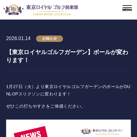
2026.01.14
お知らせ
【東京ロイヤルゴルフガーデン】ボールが変わ
〒243-0308 神奈川県愛甲郡愛川町三増1764-4
TEL.046-281-1181
ります！
メンバー
会員募集
1月27日（火）より東京ロイヤルゴルフガーデンのボールがDU
NLOPスリクソンに変わります！
ニュース
ぜひこの打ちやすさをご体感ください。
ドレスコードについて
施設紹介