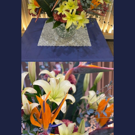
コース紹介
ゲスト料金
歴史
新規会員権について
アクセス
提携ゴルフ場
三味亭
プライバシーポリシー