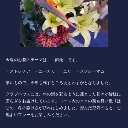
採用情報
併設施設 ゴルフ練習場
〒243-0308 神奈川県愛甲郡愛川町三増1764-1
今週のお花のテーマは、～師走～です。
TEL.046-281-4122
・ストレチア ・ユーカリ ・ユリ ・スプレーマム
早いもので、今年も残すところあとわずかとなりました。
ニュース
クラブハウスには、年の瀬を彩るように凛とした花々が皆様に
イベント
安らぎをお届けしています。コース内の木々の葉も舞い散りは
じめ、冬の静けさが訪れはじめました。澄んだ空気のもと、心
利用案内・料金
地よいプレーをお楽しみください。