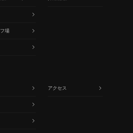
ス
ルフ場
ン
アクセス
介