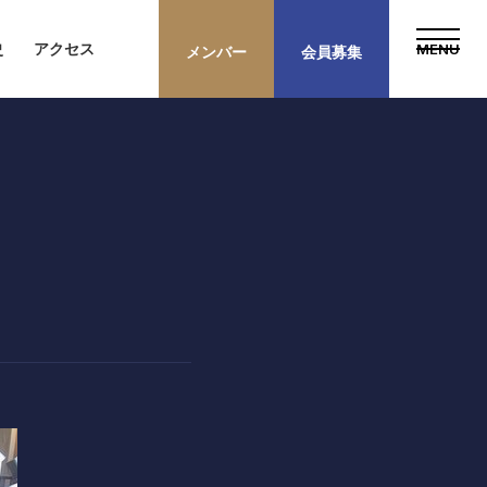
史
アクセス
メンバー
会員募集
歴史
プライバシーポリシー
新規会員権について
採用情報
アクセス
提携ゴルフ場
三味亭