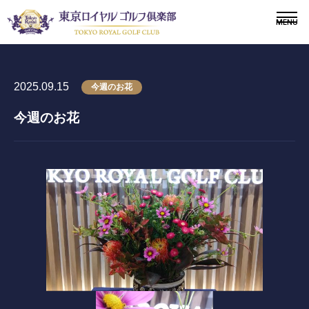
2025.09.15
今週のお花
今週のお花
〒243-0308 神奈川県愛甲郡愛川町三増1764-4
TEL.046-281-1181
メンバー
会員募集
ニュース
ドレスコードについて
施設紹介