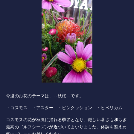
コース紹介
ゲスト料金
歴史
新規会員権について
アクセス
提携ゴルフ場
今週のお花のテーマは、～秋桜～です。
三味亭
・コスモス ・アスター ・ピンクッション ・ヒペリカム
コスモスの花が秋風に揺れる季節となり、厳しい暑さも和らぎ
プライバシーポリシー
最高のゴルフシーズンが近づいてまいりました。体調を整え元