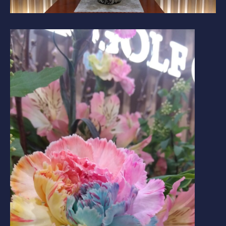
コース紹介
ゲスト料金
歴史
新規会員権について
アクセス
提携ゴルフ場
三味亭
プライバシーポリシー