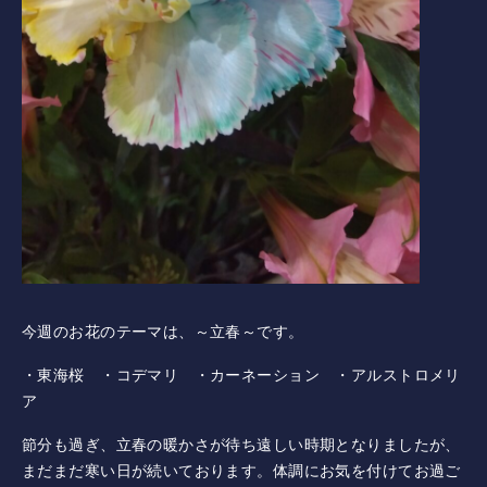
採用情報
併設施設 ゴルフ練習場
〒243-0308 神奈川県愛甲郡愛川町三増1764-1
TEL.046-281-4122
ニュース
今週のお花のテーマは、～立春～です。
イベント
・東海桜 ・コデマリ ・カーネーション ・アルストロメリ
ア
利用案内・料金
節分も過ぎ、立春の暖かさが待ち遠しい時期となりましたが、
まだまだ寒い日が続いております。体調にお気を付けてお過ご