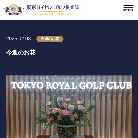
2025.02.03
今週のお花
今週のお花
〒243-0308 神奈川県愛甲郡愛川町三増1764-4
TEL.046-281-1181
メンバー
会員募集
ニュース
ドレスコードについて
施設紹介