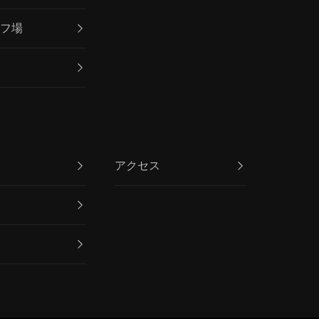
ルフ場
ン
アクセス
介