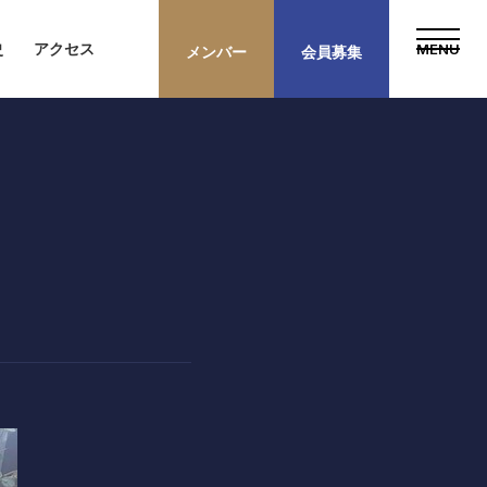
史
アクセス
メンバー
会員募集
歴史
プライバシーポリシー
新規会員権について
採用情報
アクセス
提携ゴルフ場
三味亭