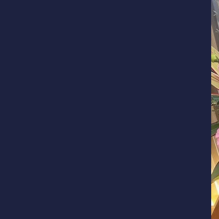
併設施設 ゴルフ練習場
〒243-0308 神奈川県愛甲郡愛川町三増1764-1
TEL.046-281-4122