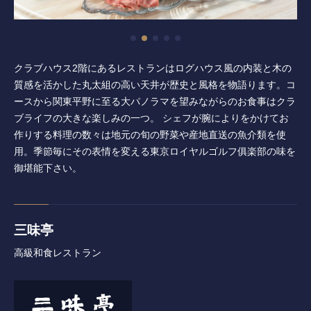
レッスン
工房
クラブハウス2階にあるレストランはログハウス風の内装と木の
施設紹介
質感を活かした丸太組の高い天井が歴史と風格を物語ります。コ
ースから関東平野に至る大パノラマを望みながらのお食事はクラ
ブライフの大きな楽しみの一つ。 シェフが腕によりをかけてお
アクセス
作りする料理の数々は地元の旬の野菜や産地直送の魚介類を使
用。季節毎にその表情を変える
東京ロイヤルゴルフ俱楽部
の味を
御堪能下さい。
三味亭
高級和食レストラン