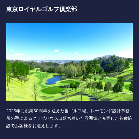
東京ロイヤルゴルフ俱楽部
コース紹介
ゲスト料金
歴史
新規会員権について
アクセス
提携ゴルフ場
2025年に創業60周年を迎えた当ゴルフ場。レーモンド設計事務
三味亭
所の手によるクラブハウスは落ち着いた雰囲気と充実した各種施
設でお客様をお迎えします。
プライバシーポリシー