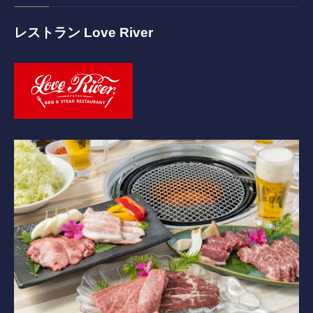
採用情報
レストラン Love River
併設施設 ゴルフ練習場
〒243-0308 神奈川県愛甲郡愛川町三増1764-1
TEL.046-281-4122
ニュース
イベント
利用案内・料金