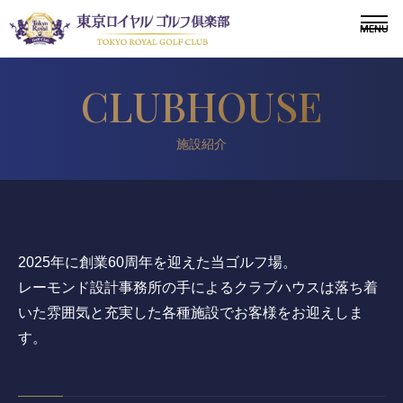
施設紹介
〒243-0308 神奈川県愛甲郡愛川町三増1764-4
TEL.046-281-1181
メンバー
会員募集
2025年に創業60周年を迎えた当ゴルフ場。
ニュース
レーモンド設計事務所の手によるクラブハウスは落ち着
いた雰囲気と
充実した各種施設でお客様をお迎えしま
ドレスコードについて
す。
施設紹介