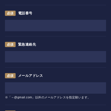
コース紹介
電話番号
ゲスト料金
歴史
緊急連絡先
新規会員権について
アクセス
提携ゴルフ場
メールアドレス
三味亭
※「～@gmail.com」以外のメールアドレスを指定願います。
プライバシーポリシー