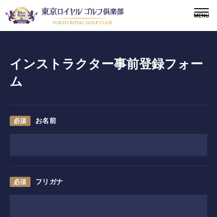
インストラクター事前登録フォー
ム
〒243-0308 神奈川県愛甲郡愛川町三増1764-4
TEL.046-281-1181
メンバー
会員募集
お名前
ニュース
ドレスコードについて
フリガナ
施設紹介