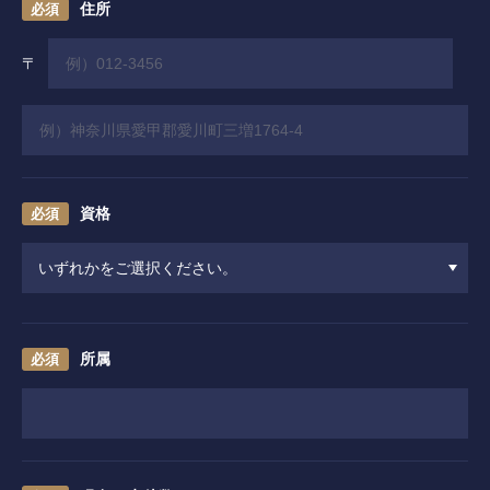
住所
採用情報
併設施設 ゴルフ練習場
資格
〒243-0308 神奈川県愛甲郡愛川町三増1764-1
TEL.046-281-4122
ニュース
所属
イベント
利用案内・料金